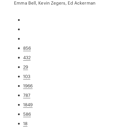
Emma Bell, Kevin Zegers, Ed Ackerman
856
432
29
103
1966
787
1849
586
18