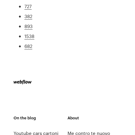
727
382
893
1538
682
On the blog
About
Youtube cars cartoni
Me contro te nuovo